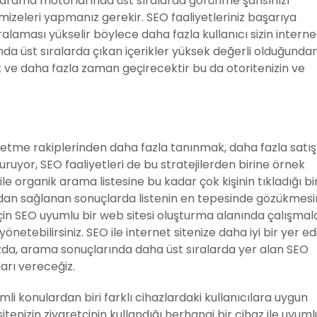
bi arama motorlarında üst sıralarda görünme şansınızı
mizeleri yapmanız gerekir. SEO faaliyetleriniz başarıya
alaması yükselir böylece daha fazla kullanıcı sizin interne
ında üst sıralarda çıkan içerikler yüksek değerli olduğunda
ek ve daha fazla zaman geçirecektir bu da otoritenizin ve
etme rakiplerinden daha fazla tanınmak, daha fazla satış
uruyor, SEO faaliyetleri de bu stratejilerden birine örnek
ile organik arama listesine bu kadar çok kişinin tıkladığı bi
ndan sağlanan sonuçlarda listenin en tepesinde gözükmesi
i için SEO uyumlu bir web sitesi oluşturma alanında çalışmal
yönetebilirsiniz. SEO ile internet sitenize daha iyi bir yer ed
mızda, arama sonuçlarında daha üst sıralarda yer alan SEO
ları vereceğiz.
li konulardan biri farklı cihazlardaki kullanıcılara uygun
tenizin ziyaretçinin kullandığı herhangi bir cihaz ile uyuml