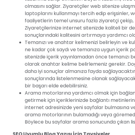
olmasını sağlar. Ziyaretçiler web sitenize ulaşmak
laptoplarını kullanmayı tercih edip erişsinler, w
faaliyetlerin temel unsuru fazla ziyaretçi çekip,
Ziyaretçilerinize internet sitenizde kaliteli bi
sonuçlarındaki kalitesini artırmaya yardımcı ol
Temanızı ve anahtar kelimenizi belirleyin ve kul
ne kadar çok saydı ve temanıza uygun içerik pay
sitenizde içerik yayınlamadan önce temanızı be
olarak anahtar kelime belirlemeniz gerekir. D
daha iyi sonuçlar almanıza fayda sağlayacaktır
sonuçlarında listelenmesine olanak sağlayacakt
bir başarı elde edebilirsiniz.
Arama motorlarına yardımcı olmak için bağlantı 
getirmek için içeriklerinizde bağlantı metinleri
internet adresinizde yeni sayfalar bulmasına ve 
arama motorlarının bulamadığı veya göremediği
Böylece bu sayfalar arama sonucunda çıkan list
SEO Uyumlu Blog Yazısı İçin Tavsiyeler