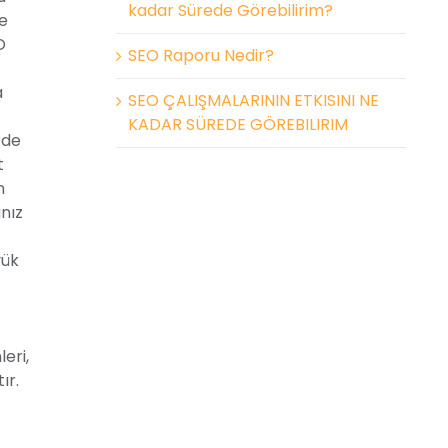
kadar Sürede Görebilirim?
de
O
SEO Raporu Nedir?
a
SEO ÇALIŞMALARININ ETKISINI NE
KADAR SÜREDE GÖREBILIRIM
zde
t
n
nız
yük
eri,
ır.