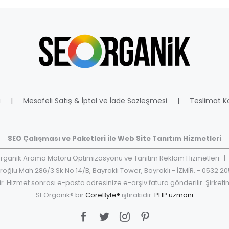
i
Mesafeli Satış & İptal ve İade Sözleşmesi
Teslimat Ko
SEO Çalışması ve Paketleri ile Web Site Tanıtım Hizmetleri
ganik Arama Motoru Optimizasyonu ve Tanıtım Reklam Hizmetleri | 
oğlu Mah 286/3 Sk No 14/B, Bayraklı Tower, Bayraklı - İZMİR. - 0532 20
ir. Hizmet sonrası e-posta adresinize e-arşiv fatura gönderilir. Şirketim
SEOrganik® bir
CoreByte®
iştirakıdır.
PHP uzmanı
Facebook
Twitter
Instagram
Pinterest