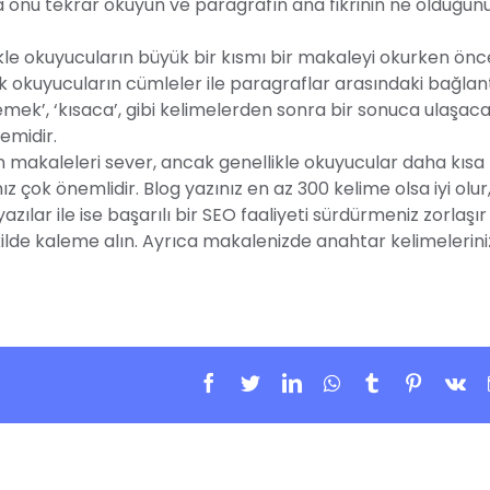
a onu tekrar okuyun ve paragrafın ana fikrinin ne olduğun
kle okuyucuların büyük bir kısmı bir makaleyi okurken önc
k okuyucuların cümleler ile paragraflar arasındaki bağlant
mek’, ‘kısaca’, gibi kelimelerden sonra bir sonuca ulaşaca
emidir.
n makaleleri sever, ancak genellikle okuyucular daha kısa
 çok önemlidir. Blog yazınız en az 300 kelime olsa iyi olur
 yazılar ile ise başarılı bir SEO faaliyeti sürdürmeniz zorlaşır
kilde kaleme alın. Ayrıca makalenizde anahtar kelimelerin
Facebook
Twitter
Linkedin
Whatsapp
Tumblr
Pinteres
Vk