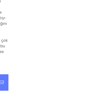
u
e
ıyı
ğını
, çok
 bu
ize
t
Email