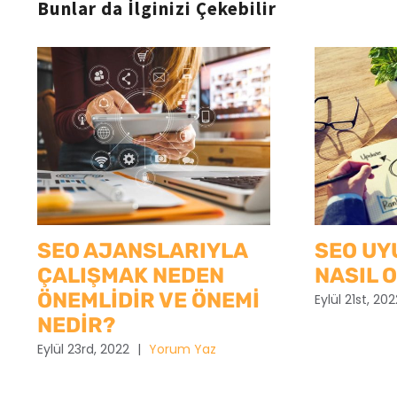
Bunlar da İlginizi Çekebilir
SEO AJANSLARIYLA
SEO UY
ÇALIŞMAK NEDEN
NASIL 
ÖNEMLİDİR VE ÖNEMİ
Eylül 21st, 202
NEDİR?
Eylül 23rd, 2022
|
Yorum Yaz