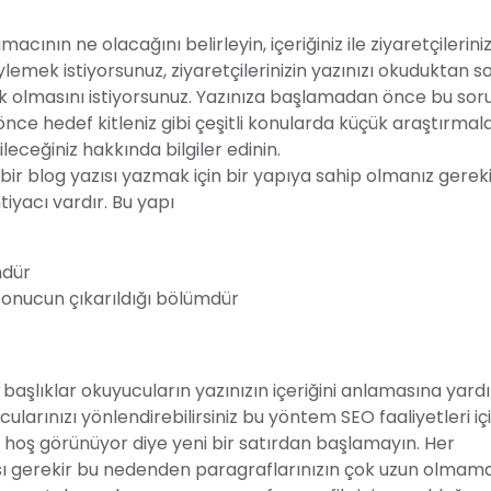
ının ne olacağını belirleyin, içeriğiniz ile ziyaretçilerini
lemek istiyorsunuz, ziyaretçilerinizin yazınızı okuduktan s
ik olmasını istiyorsunuz. Yazınıza başlamadan önce bu sor
e hedef kitleniz gibi çeşitli konularda küçük araştırmal
ileceğiniz hakkında bilgiler edinin.
u bir blog yazısı yazmak için bir yapıya sahip olmanız gereki
tiyacı vardır. Bu yapı
mdür
sonucun çıkarıldığı bölümdür
başlıklar okuyucuların yazınızın içeriğini anlamasına yard
cularınızı yönlendirebilirsiniz bu yöntem SEO faaliyetleri iç
 hoş görünüyor diye yeni bir satırdan başlamayın. Her
sı gerekir bu nedenden paragraflarınızın çok uzun olmam