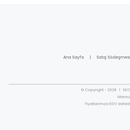
Ana Sayfa
Satış Sözleşmes
© Copyright -
2026
| SEOr
Mansur
Fiyatlarımıza KDV dahild