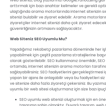
Web sitenizi, blog yazılarınızı Google,Yahoo,Bing gi
arttırmak için bazı anahtar kelimeler ve gerekli opti
ulaştığında arama motorlarında internet sitenizin sır
sitenizi bulabilir ve ziyaret edebilir. Arama motorlar
ziyaretçiler internet sitenizi daha çok ziyaret edec
güvenirliğinizin artmasını sağlayacaktır.
Web Siteniz SEO Uyumlu Mu?
Yaşadığımız rekabetçi pazarlama döneminde her işl
yapabilmek için çeşitli pazarlama stratejilerine başv
olarak gösterilebilir. SEO kullanmanız önemlidir, SEO 
ortamda, internet sitenizin arama motorları tarafı
sağlayabilirsiniz. SEO faaliyetlerini gerçekleştirmes
yapan bir ajans ile anlaşabilir veya bu faaliyetleri siz 
ve sitenize daha fazla ziyaretçi çekersiniz. Bu yazı
uyumlu bir web sitesi oluşturmanız için size bazı ipuç
SEO uyumlu web sitenizi oluşturmak için en önem
tasarıma sahip olmaktır. Duyarlı tasarım, web si