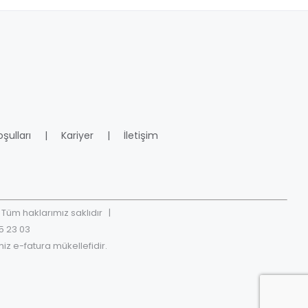
şulları
Kariyer
İletişim
Tüm haklarımız saklıdır |
5 23 03
iz e-fatura mükellefidir.