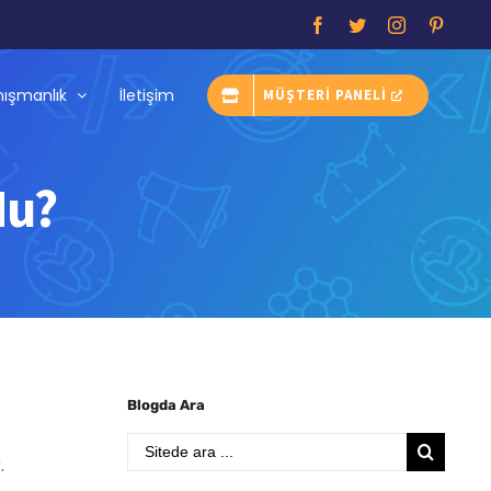
Facebook
Twitter
Instagram
Pintere
ışmanlık
İletişim
MÜŞTERİ PANELİ
Mu?
Blogda Ara
Search
.
for: