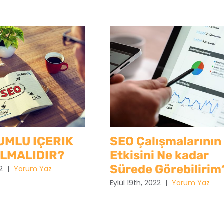
UMLU IÇERIK
SEO Çalışmalarının
OLMALIDIR?
Etkisini Ne kadar
Sürede Görebilirim
2
|
Yorum Yaz
Eylül 19th, 2022
|
Yorum Yaz