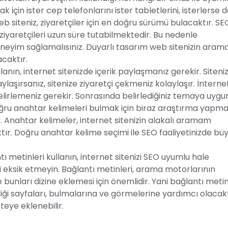
 için ister cep telefonlarını ister tabletlerini, isterlerse 
eb siteniz, ziyaretçiler için en doğru sürümü bulacaktır. SE
 ziyaretçileri uzun süre tutabilmektedir. Bu nedenle
r deneyim sağlamalısınız. Duyarlı tasarım web sitenizin aram
acaktır.
lanın, internet sitenizde içerik paylaşmanız gerekir. Siteni
laşırsanız, sitenize ziyaretçi çekmeniz kolaylaşır. İnterne
lirlemeniz gerekir. Sonrasında belirlediğiniz temaya uygu
oğru anahtar kelimeleri bulmak için biraz araştırma yapma
. Anahtar kelimeler, internet sitenizin alakalı aramam
ır. Doğru anahtar kelime seçimi ile SEO faaliyetinizde bü
metinleri kullanın, internet sitenizi SEO uyumlu hale
ni eksik etmeyin. Bağlantı metinleri, arama motorlarının
bunları dizine eklemesi için önemlidir. Yani bağlantı metinl
 sayfaları, bulmalarına ve görmelerine yardımcı olacakt
eye eklenebilir.