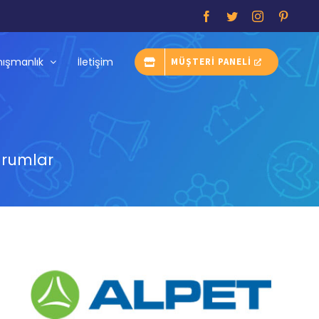
Facebook
Twitter
Instagram
Pintere
ışmanlık
İletişim
MÜŞTERİ PANELİ
urumlar