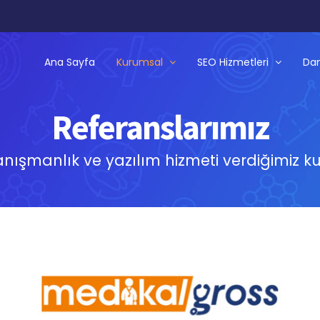
Ana Sayfa
Kurumsal
SEO Hizmetleri
Dan
Referanslarımız
anışmanlık ve yazılım hizmeti verdiğimiz k