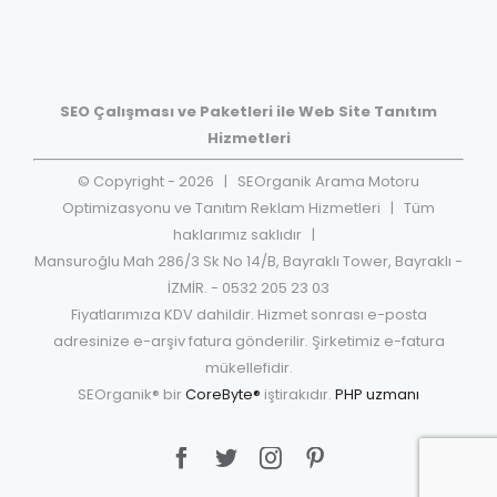
SEO Çalışması ve Paketleri ile Web Site Tanıtım
Hizmetleri
© Copyright -
2026
| SEOrganik Arama Motoru
Optimizasyonu ve Tanıtım Reklam Hizmetleri | Tüm
haklarımız saklıdır |
Mansuroğlu Mah 286/3 Sk No 14/B, Bayraklı Tower, Bayraklı -
İZMİR. - 0532 205 23 03
Fiyatlarımıza KDV dahildir. Hizmet sonrası e-posta
adresinize e-arşiv fatura gönderilir. Şirketimiz e-fatura
mükellefidir.
SEOrganik® bir
CoreByte®
iştirakıdır.
PHP uzmanı
Facebook
Twitter
Instagram
Pinterest