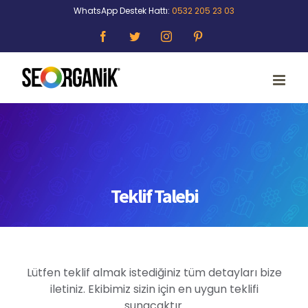
Skip
WhatsApp Destek Hattı:
0532 205 23 03
to
Facebook
Twitter
Instagram
Pinterest
content
Teklif Talebi
Lütfen teklif almak istediğiniz tüm detayları bize
iletiniz. Ekibimiz sizin için en uygun teklifi
sunacaktır.