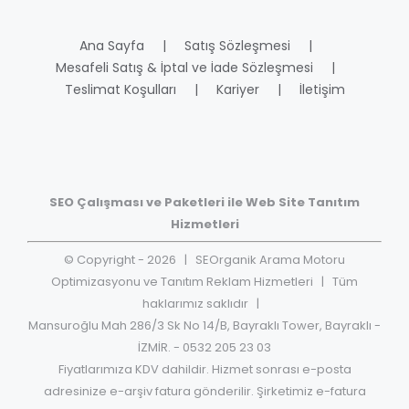
Ana Sayfa
Satış Sözleşmesi
Mesafeli Satış & İptal ve İade Sözleşmesi
Teslimat Koşulları
Kariyer
İletişim
SEO Çalışması ve Paketleri ile Web Site Tanıtım
Hizmetleri
© Copyright -
2026
| SEOrganik Arama Motoru
Optimizasyonu ve Tanıtım Reklam Hizmetleri | Tüm
haklarımız saklıdır |
Mansuroğlu Mah 286/3 Sk No 14/B, Bayraklı Tower, Bayraklı -
İZMİR. - 0532 205 23 03
Fiyatlarımıza KDV dahildir. Hizmet sonrası e-posta
adresinize e-arşiv fatura gönderilir. Şirketimiz e-fatura